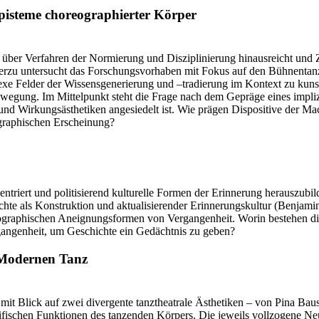
Episteme choreographierter Körper
 über Verfahren der Normierung und Disziplinierung hinausreicht und Z
ierzu untersucht das Forschungsvorhaben mit Fokus auf den Bühnentanz
exe Felder der Wissensgenerierung und –tradierung im Kontext zu kuns
gung. Im Mittelpunkt steht die Frage nach dem Gepräge eines implizit
 und Wirkungsästhetiken angesiedelt ist. Wie prägen Dispositive der Mac
ographischen Erscheinung?
entriert und politisierend kulturelle Formen der Erinnerung herauszub
hte als Konstruktion und aktualisierender Erinnerungskultur (Benjamin
graphischen Aneignungsformen von Vergangenheit. Worin bestehen die 
gangenheit, um Geschichte ein Gedächtnis zu geben?
 Modernen Tanz
ie mit Blick auf zwei divergente tanztheatrale Ästhetiken – von Pina Ba
zifischen Funktionen des tanzenden Körpers. Die jeweils vollzogene Neu