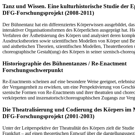
Tanz und Wissen. Eine kulturhistorische Studie der 
DFG-Forschungsprojekt (2008-2011)
Der Bühnentanz hat ein differenziertes Körperwissen ausgebildet, das
interaktiver Organisationsformen des Körperlichen ausgeprägt hat. H
Verfahren der Ästhetisierung des Körpers und analysiert deren kompl
Ausdruckstheorien sowie szientifischen Modellen von Körper und Bewe
und aisthetischen Theorien, szientifischen Modellen, Theatertheorien
choreographische Gestalt(ung) des Körpers in seiner szenisch-chore
Historiographie des Bühnentanzes / Re-Enactment
Forschungsschwerpunkt
Re-Enactments scheinen auf eine besondere Weise geeignet, erlebnisz
der Vergangenheit zu erwirken, um eine Perspektivierung von Geschic
szenische Formen von Re-Enactments und ihrer theatralen und choreo
verkörperten und inszenatorisch/choreographischen Zugangs zur Ver
Die Theatralisierung und Codierung des Körpers im
DFG-Forschungsprojekt (2001-2003)
Unter der Leitperspektive der Theatralität des Körpers zielt die Stud
Frankfurt – auf einen theoretischen Entwurf über die darstellungsspe