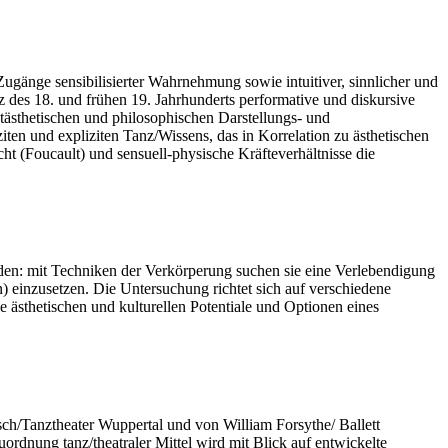
ugänge sensibilisierter Wahrnehmung sowie intuitiver, sinnlicher und
 des 18. und frühen 19. Jahrhunderts performative und diskursive
tästhetischen und philosophischen Darstellungs- und
en und expliziten Tanz/Wissens, das in Korrelation zu ästhetischen
ht (Foucault) und sensuell-physische Kräfteverhältnisse die
ilden: mit Techniken der Verkörperung suchen sie eine Verlebendigung
) einzusetzen. Die Untersuchung richtet sich auf verschiedene
ästhetischen und kulturellen Potentiale und Optionen eines
usch/Tanztheater Wuppertal und von William Forsythe/ Ballett
ordnung tanz/theatraler Mittel wird mit Blick auf entwickelte